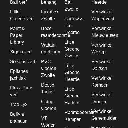
Ball verf
behang
Ball
Heerde
Zwolle
Little
Luxaflex
Verfwinkel
Greene verf
Zwolle
Farrow &
Wapenveld
Ball
Paint &
Bece
Verfwinkel
Heerde
Paper
raamdecoratie
Nieuwleusen
Library
Little
Vadain
Verfwinkel
Greene
Sigma verf
gordijnen
Wezep
Zwolle
Sikkens verf
PVC
Verfwinkel
Little
vloeren
Dalfsen
Epifanes
Greene
Zwolle
jachtlak
Verfwinkel
Heerde
Desso
Kampen
Flexa Pure
Little
Tarkett
verf
Verfwinkel
Greene
Cotap
Dronten
Hattem
Trae-Lyx
vloeren
Verfwinkel
Raamdecoratie
Bolivia
VT
Genemuiden
Kampen
plamuur
Wonen
Verfwinkel