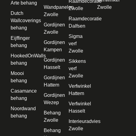
Raamdecoratie
Arte behang
Wandpanelen
Zwolle
Zwolle
Dutch
Zwolle
Raamdecoratie
Wallcoverings
Gordijnen
Dalfsen
behang
Zwolle
Sigma
Eijffinger
Gordijnen
verf
behang
Kampen
Zwolle
HookedOnWalls
Gordijnen
Sikkens
behang
Hasselt
verf
Moooi
Zwolle
Gordijnen
behang
Hattem
Verfwinkel
Casamance
Hattem
Gordijnen
behang
Wezep
Verfwinkel
Noordwand
Hasselt
Behang
behang
Zwolle
Interieuradvies
Zwolle
Behang