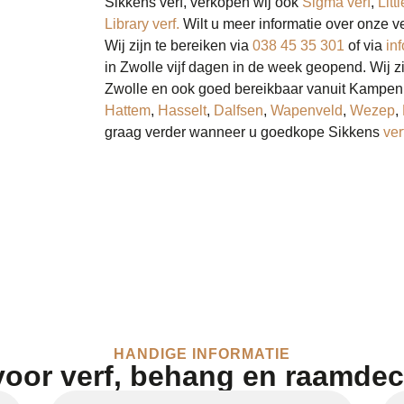
Sikkens verf, verkopen wij ook
Sigma verf
,
Litt
Library verf.
Wilt u meer informatie over onze 
Wij zijn te bereiken via
038 45 35 301
of via
in
in Zwolle vijf dagen in de week geopend. Wij z
Zwolle en ook goed bereikbaar vanuit Kampen
Hattem
,
Hasselt
,
Dalfsen
,
Wapenveld
,
Wezep
,
graag verder wanneer u goedkope Sikkens
ver
HANDIGE INFORMATIE
voor verf, behang en raamdec