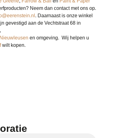
le Greene
,
Farrow & Ball
en
Paint & Paper
verfproducten? Neem dan contact met ons op.
fo@eerenstein.nl
. Daarnaast is onze winkel
ijn gevestigd aan de Vechtstraat 68 in
,
Nieuwleusen
en omgeving. Wij helpen u
f
wilt kopen.
oratie