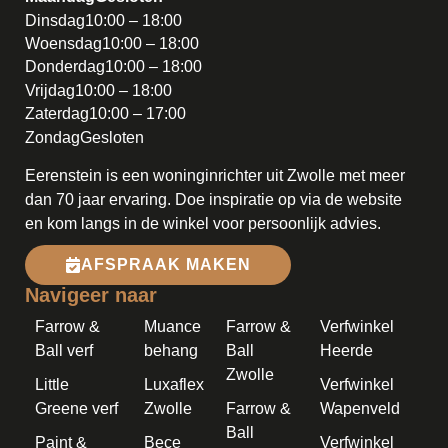
Dinsdag
10:00 – 18:00
Woensdag
10:00 – 18:00
Donderdag
10:00 – 18:00
Vrijdag
10:00 – 18:00
Zaterdag
10:00 – 17:00
Zondag
Gesloten
Eerenstein is een woninginrichter uit Zwolle met meer
dan 70 jaar ervaring. Doe inspiratie op via de website
en kom langs in de winkel voor persoonlijk advies.
AFSPRAAK MAKEN
Navigeer naar
Farrow &
Muance
Farrow &
Verfwinkel
Ball verf
behang
Ball
Heerde
Zwolle
Little
Luxaflex
Verfwinkel
Greene verf
Zwolle
Farrow &
Wapenveld
Ball
Paint &
Bece
Verfwinkel