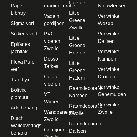
Heerde
Paper
raamdecoratie
Nieuwleusen
Library
Little
Vadain
Verfwinkel
Greene
Sigma verf
gordijnen
Wezep
Zwolle
Sikkens verf
PVC
Verfwinkel
Little
vloeren
Dalfsen
Epifanes
Greene
Zwolle
jachtlak
Verfwinkel
Heerde
Desso
Kampen
Flexa Pure
Little
Tarkett
verf
Verfwinkel
Greene
Cotap
Dronten
Hattem
Trae-Lyx
vloeren
Verfwinkel
Raamdecoratie
Bolivia
VT
Genemuiden
Kampen
plamuur
Wonen
Verfwinkel
Raamdecoratie
Arte behang
Wandpanelen
Zwolle
Zwolle
Dutch
Zwolle
Raamdecoratie
Wallcoverings
Gordijnen
Dalfsen
behang