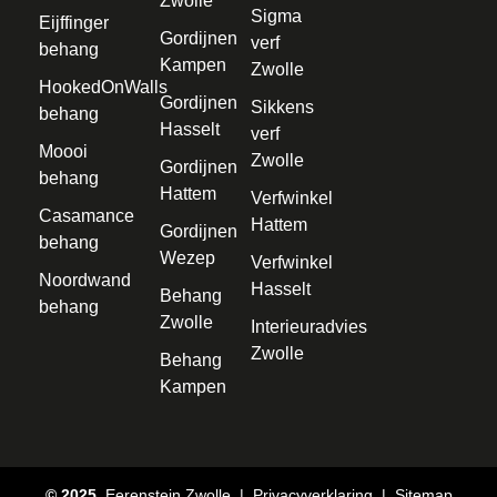
Zwolle
Sigma
Eijffinger
Gordijnen
verf
behang
Kampen
Zwolle
HookedOnWalls
Gordijnen
Sikkens
behang
Hasselt
verf
Moooi
Zwolle
Gordijnen
behang
Hattem
Verfwinkel
Casamance
Hattem
Gordijnen
behang
Wezep
Verfwinkel
Noordwand
Hasselt
Behang
behang
Zwolle
Interieuradvies
Zwolle
Behang
Kampen
© 2025
Eerenstein Zwolle | Privacyverklaring |
Sitemap