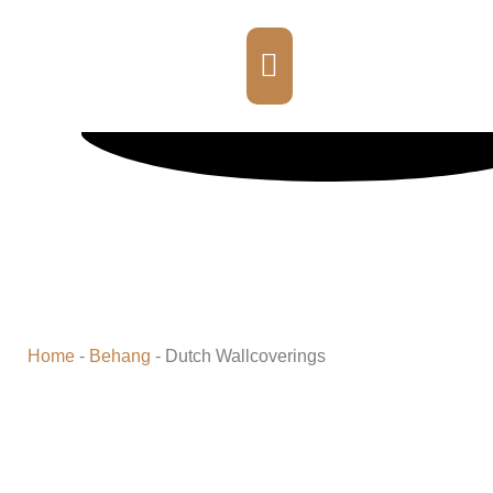
DUTCH WALLCOVERINGS
Home
-
Behang
-
Dutch Wallcoverings