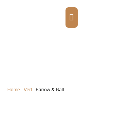
FARROW & BALL
Home
-
Verf
-
Farrow & Ball