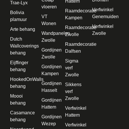
Hattem
Trae-Lyx
vloeren
Verfwinkel
Raamdecoratie
Bolivia
VT
Genemuiden
Kampen
plamuur
Wonen
Verfwinkel
Raamdecoratie
Arte behang
Wandpanelen
Zwolle
Zwolle
Dutch
Zwolle
Raamdecoratie
Wallcoverings
Gordijnen
Dalfsen
behang
Zwolle
Sigma
Eijffinger
Gordijnen
verf
behang
Kampen
Zwolle
HookedOnWalls
Gordijnen
Sikkens
behang
Hasselt
verf
Moooi
Zwolle
Gordijnen
behang
Hattem
Verfwinkel
Casamance
Hattem
Gordijnen
behang
Wezep
Verfwinkel