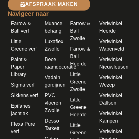
AFSPRAAK MAKEN
Navigeer naar
Farrow &
Muance
Farrow &
Verfwinkel
Ball verf
behang
Ball
Heerde
Zwolle
Little
Luxaflex
Verfwinkel
Greene verf
Zwolle
Farrow &
Wapenveld
Ball
Paint &
Bece
Verfwinkel
Heerde
Paper
raamdecoratie
Nieuwleusen
Library
Little
Vadain
Verfwinkel
Greene
Sigma verf
gordijnen
Wezep
Zwolle
Sikkens verf
PVC
Verfwinkel
Little
vloeren
Dalfsen
Epifanes
Greene
Zwolle
jachtlak
Verfwinkel
Heerde
Desso
Kampen
Flexa Pure
Little
Tarkett
verf
Verfwinkel
Greene
Cotap
Dronten